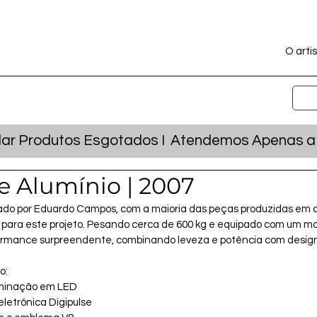
O artis
r Produtos Esgotados I Atendemos Apenas a Ca
e Alumínio | 2007
ado por Eduardo Campos, com a maioria das peças produzidas em a
para este projeto. Pesando cerca de 600 kg e equipado com um mot
ormance surpreendente, combinando leveza e potência com desig
o:
uminação em LED
eletrônica Digipulse