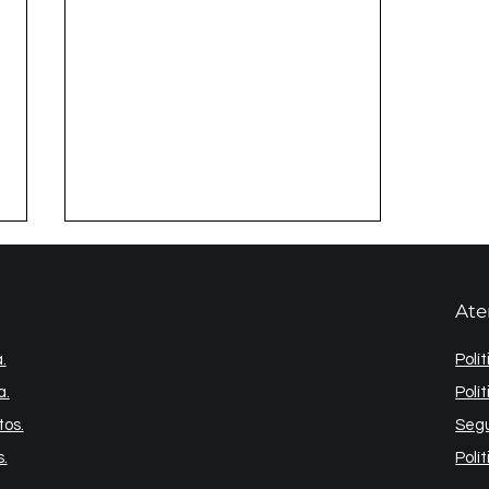
Ate
.
Polí
a.
Polí
tos.
Segu
Projeto Bianco Concept |
2011
.
Polí