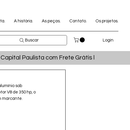
ta.
A história.
As peças.
Contato.
Os projetos.
Login
Buscar
pital Paulista com Frete Grátis l
lumínio sob 
or V8 de 350 hp, o 
n marcante.