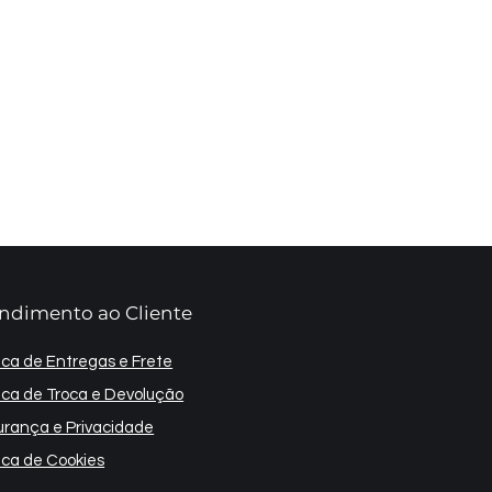
ndimento ao Cliente
tica de Entregas e Frete
tica de Troca e Devolução
rança e Privacidade
tica de Cookies