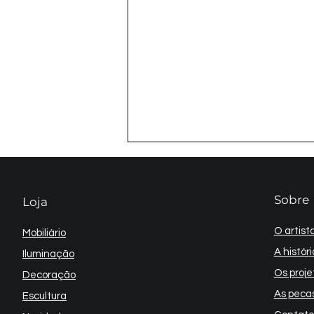
Sobre
Loja
O artista
Mobiliário
A históri
Iluminação
Os proje
Decoração
Torpedo - Hot Rod
Concept | 2009
As pecas
Escultura