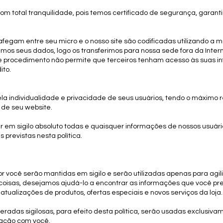
om total tranquilidade, pois temos certificado de segurança, garan
fegam entre seu micro e o nosso site são codificadas utilizando a m
emos seus dados, logo os transferimos para nossa sede fora da Inter
e procedimento não permite que terceiros tenham acesso às suas i
ito.
 individualidade e privacidade de seus usuários, tendo o máximo res
 de seu website.
em sigilo absoluto todas e quaisquer informações de nossos usuário
 previstas nesta política.
r você serão mantidas em sigilo e serão utilizadas apenas para agili
s coisas, desejamos ajudá-lo a encontrar as informações que você p
 atualizações de produtos, ofertas especiais e novos serviços da loja.
radas sigilosas, para efeito desta política, serão usadas exclusivam
ação com você.