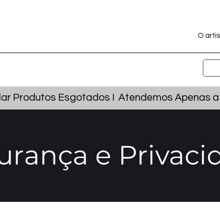
O artis
r Produtos Esgotados I Atendemos Apenas a Ca
urança e Privaci