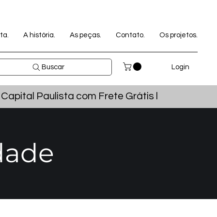
ta.
A história.
As peças.
Contato.
Os projetos.
Login
Buscar
pital Paulista com Frete Grátis l
dade