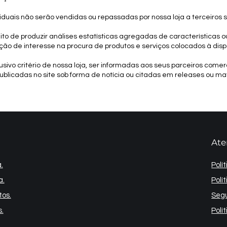
iduais não serão vendidas ou repassadas por nossa loja a terceiros
reito de produzir análises estatísticas agregadas de característica
ção de interesse na procura de produtos e serviços colocados à disp
usivo critério de nossa loja, ser informadas aos seus parceiros comer
publicadas no site sob forma de notícia ou citadas em releases ou maté
Ate
.
Polí
a.
Polí
tos.
Segu
.
Polí
.