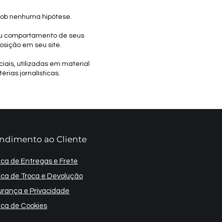
 sob nenhuma hipótese.
s ou comportamento de seus
osição em seu site.
ciais, utilizadas em material
rias jornalísticas.
ndimento ao Cliente
tica de Entregas e Frete
tica de Troca e Devolução
rança e Privacidade
tica de Cookies