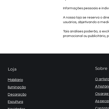
Informações pessoais e indiv
A nossa loja se reserva o di
usuários, objetivando a medi
Tais análises poderão, a excl
promocional ou publicitário, 
Sobre
Loja
O artista
Mobiliário
A históri
Iluminação
Os proje
Decoração
As pecas
Escultura
Contato