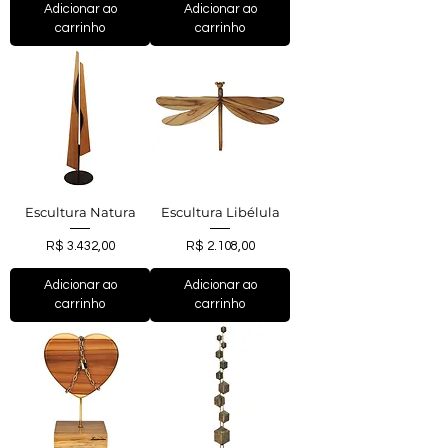
Adicionar ao
Adicionar ao
carrinho
carrinho
Escultura Natura
Escultura Libélula
Preço
Preço
R$ 3.432,00
R$ 2.108,00
Adicionar ao
Adicionar ao
carrinho
carrinho