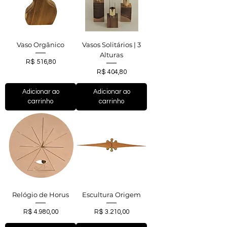
Vaso Orgânico
Vasos Solitários | 3
Alturas
Preço
R$ 516,80
Preço
R$ 404,80
Adicionar ao
Adicionar ao
carrinho
carrinho
Relógio de Horus
Escultura Origem
Preço
Preço
R$ 4.980,00
R$ 3.210,00