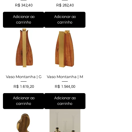
Preço
Preço
R$ 342,40
R$ 262,40
Adicionar ao
Adicionar ao
carrinho
carrinho
Vaso Montanha | G
Vaso Montanha | M
Preço
Preço
R$ 1.619,20
R$ 1.544,00
Adicionar ao
Adicionar ao
carrinho
carrinho