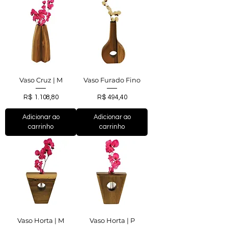
Vaso Cruz | M
Vaso Furado Fino
Preço
Preço
R$ 1.108,80
R$ 494,40
Adicionar ao
Adicionar ao
carrinho
carrinho
Vaso Horta | M
Vaso Horta | P