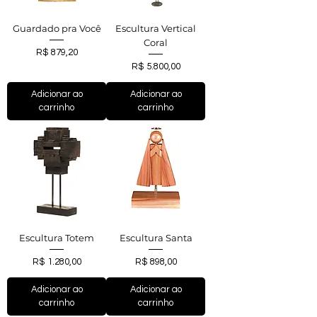
Guardado pra Você
Escultura Vertical
Coral
Preço
R$ 879,20
Preço
R$ 5.800,00
Adicionar ao
Adicionar ao
carrinho
carrinho
Escultura Totem
Escultura Santa
Preço
Preço
R$ 1.280,00
R$ 898,00
Adicionar ao
Adicionar ao
carrinho
carrinho