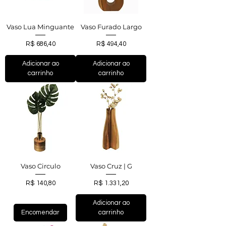
Vaso Lua Minguante
Vaso Furado Largo
Preço
Preço
R$ 686,40
R$ 494,40
Adicionar ao
Adicionar ao
carrinho
carrinho
Vaso Circulo
Vaso Cruz | G
Preço
Preço
R$ 140,80
R$ 1.331,20
Adicionar ao
Encomendar
carrinho