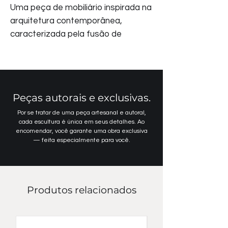
Uma peça de mobiliário inspirada na
arquitetura contemporânea,
caracterizada pela fusão de
materiais e formas marcantes. Seu
design escultural e intrigante
oferece não apenas funcionalidade,
mas também um forte apelo
Peças autorais e exclusivas.
estético, tornando-se uma obra de
arte funcional para ambientes
Por se tratar de uma peça artesanal e autoral,
cada escultura é única em seus detalhes. Ao
sofisticados. A base é construída
encomendar, você garante uma obra exclusiva
em placas cimentícias com
— feita especialmente para você.
acabamento concreto
marmorizado, formando cortes e
encaixes precisos que remetem à
Produtos relacionados
estrutura de labirintos
arquitetônicos. A geometria da
base, quando vista de cima através