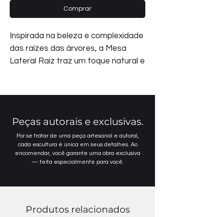
Comprar
Inspirada na beleza e complexidade
das raízes das árvores, a Mesa
Lateral Raiz traz um toque natural e
orgânico para qualquer ambiente.
Seus pés, moldados em alumínio
fundido, remetem às ramificações
das raízes, conferindo à peça uma
Peças autorais e exclusivas.
estética única e elegante. O tampo
é confeccionado em fibrocimento
Por se tratar de uma peça artesanal e autoral,
cada escultura é única em seus detalhes. Ao
com acabamento em pintura epóxi
encomendar, você garante uma obra exclusiva
branca, contrastando com os pés
— feita especialmente para você.
dourados de alto brilho. Essa
combinação de cores e texturas
adiciona sofisticação ao design,
Produtos relacionados
tornando a mesa uma presença